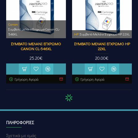
Canon
Συμβατό μελάνι Έγχρωμο Canon CL-
546XL
HP
Συμβατό Μελάνι Έγχρωμο HP 22XL
ΣΥΜΒΑΤΌ ΜΕΛΆΝΙ ΈΓΧΡΩΜΟ
ΣΥΜΒΑΤΌ ΜΕΛΆΝΙ ΈΓΧΡΩΜΟ HP
CANON CL-546XL
22XL
25.20€
20.00€
Γρήγορη Αγορά
Γρήγορη Αγορά
ΠΛΗΡΟΦΟΡΊΕΣ
Σχετικά με εμάς