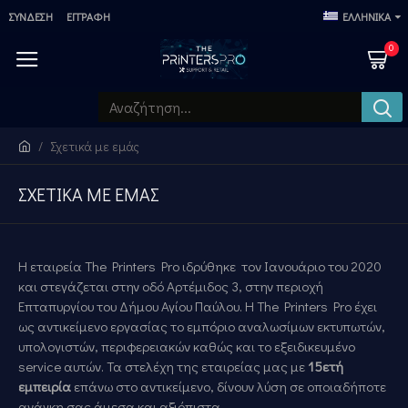
ΣΎΝΔΕΣΗ
ΕΓΓΡΑΦΉ
ΕΛΛΗΝΙΚΆ
0
Σχετικά με εμάς
ΣΧΕΤΙΚΆ ΜΕ ΕΜΆΣ
Η εταιρεία
The Printers Pro
ιδρύθηκε τον Ιανουάριο του 2020
και στεγάζεται στην οδό Αρτέμιδος 3, στην περιοχή
Επταπυργίου του Δήμου Αγίου Παύλου. Η
The Printers Pro
έχει
ως αντικείμενο εργασίας το εμπόριο αναλωσίμων εκτυπωτών,
υπολογιστών, περιφερειακών καθώς και το εξειδικευμένο
service
αυτών. Τα στελέχη της εταιρείας μας με
15ετή
εμπειρία
επάνω στο αντικείμενο, δίνουν λύση σε οποιαδήποτε
ανάγκη σας άμεσα και αξιόπιστα.